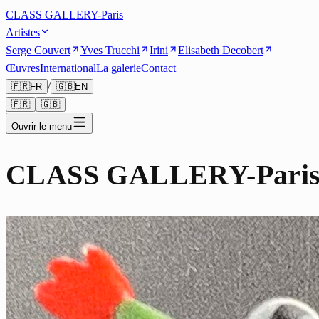
CLASS GALLERY-Paris
Artistes
Serge Couvert
Yves Trucchi
Irini
Elisabeth Decobert
Œuvres
International
La galerie
Contact
/
🇫🇷
FR
🇬🇧
EN
🇫🇷
🇬🇧
Ouvrir le menu
CLASS GALLERY-Pari