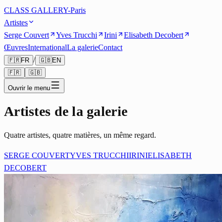
CLASS GALLERY-Paris
Artistes
Serge Couvert
Yves Trucchi
Irini
Elisabeth Decobert
Œuvres
International
La galerie
Contact
/
🇫🇷
FR
🇬🇧
EN
🇫🇷
🇬🇧
Ouvrir le menu
Artistes de la galerie
Quatre artistes, quatre matières, un même regard.
SERGE COUVERT
YVES TRUCCHI
IRINI
ELISABETH
DECOBERT