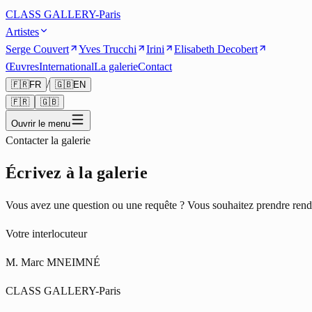
CLASS GALLERY-Paris
Artistes
Serge Couvert
Yves Trucchi
Irini
Elisabeth Decobert
Œuvres
International
La galerie
Contact
/
🇫🇷
FR
🇬🇧
EN
🇫🇷
🇬🇧
Ouvrir le menu
Contacter la galerie
Écrivez à la galerie
Vous avez une question ou une requête ? Vous souhaitez prendre rendez
Votre interlocuteur
M. Marc MNEIMNÉ
CLASS GALLERY-Paris