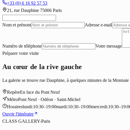
+33 (0) 6 16 92 57 53
21, rue Dauphine 75006 Paris
Nom et prénom
Adresse e-mail
Numéro de téléphone
Votre message
Préparer votre visite
Au cœur de la rive gauche
La galerie se trouve rue Dauphine, à quelques minutes de la Monnaie 
Repère
En face du Pont Neuf
Métro
Pont Neuf · Odéon · Saint-Michel
Horaires
lundi
:
10:30–19:00
mardi
:
10:30–19:00
mercredi
:
10:30–19:0
Ouvrir l'itinéraire
CLASS GALLERY-Paris