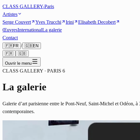
CLASS GALLERY-Paris
Artistes
Serge Couvert
Yves Trucchi
Irini
Elisabeth Decobert
Œuvres
International
La galerie
Contact
/
🇫🇷
FR
🇬🇧
EN
🇫🇷
🇬🇧
Ouvrir le menu
CLASS GALLERY · PARIS 6
La galerie
Galerie d’art parisienne entre le Pont-Neuf, Saint-Michel et Odéon, à 
contemporaines.