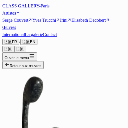
CLASS GALLERY-Paris
Artistes
Serge Couvert
Yves Trucchi
Irini
Elisabeth Decobert
Œuvres
International
La galerie
Contact
/
🇫🇷
FR
🇬🇧
EN
🇫🇷
🇬🇧
Ouvrir le menu
Retour aux œuvres