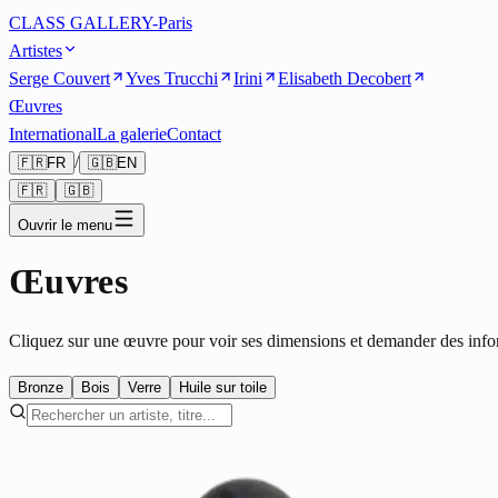
CLASS GALLERY-Paris
Artistes
Serge Couvert
Yves Trucchi
Irini
Elisabeth Decobert
Œuvres
International
La galerie
Contact
/
🇫🇷
FR
🇬🇧
EN
🇫🇷
🇬🇧
Ouvrir le menu
Œuvres
Cliquez sur une œuvre pour voir ses dimensions et demander des info
Bronze
Bois
Verre
Huile sur toile