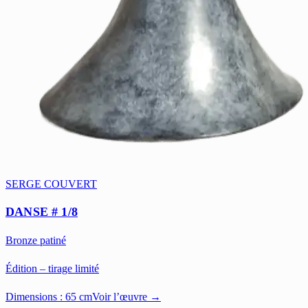
SERGE COUVERT
DANSE # 1/8
Bronze patiné
Édition – tirage limité
Dimensions :
65 cm
Voir l’œuvre →