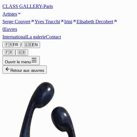
CLASS GALLERY-Paris
Artistes
Serge Couvert
Yves Trucchi
Irini
Elisabeth Decobert
Œuvres
International
La galerie
Contact
/
🇫🇷
FR
🇬🇧
EN
🇫🇷
🇬🇧
Ouvrir le menu
Retour aux œuvres