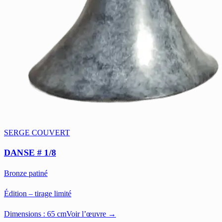
SERGE COUVERT
DANSE # 1/8
Bronze patiné
Édition – tirage limité
Dimensions :
65 cm
Voir l’œuvre →