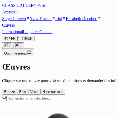
CLASS GALLERY-Paris
Artistes
Serge Couvert
Yves Trucchi
Irini
Elisabeth Decobert
Œuvres
International
La galerie
Contact
/
🇫🇷
FR
🇬🇧
EN
🇫🇷
🇬🇧
Ouvrir le menu
Œuvres
Cliquez sur une œuvre pour voir ses dimensions et demander des info
Bronze
Bois
Verre
Huile sur toile