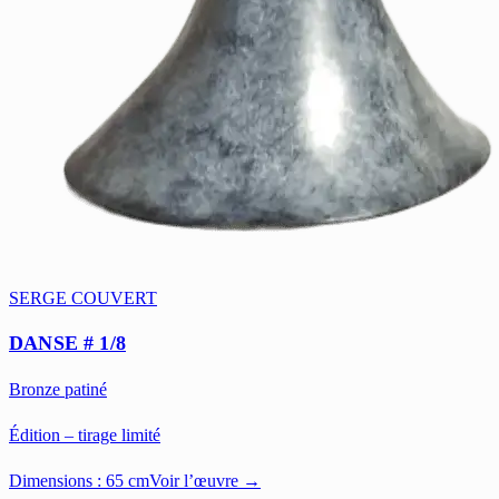
SERGE COUVERT
DANSE # 1/8
Bronze patiné
Édition – tirage limité
Dimensions :
65 cm
Voir l’œuvre →