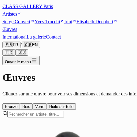
CLASS GALLERY-Paris
Artistes
Serge Couvert
Yves Trucchi
Irini
Elisabeth Decobert
Œuvres
International
La galerie
Contact
/
🇫🇷
FR
🇬🇧
EN
🇫🇷
🇬🇧
Ouvrir le menu
Œuvres
Cliquez sur une œuvre pour voir ses dimensions et demander des info
Bronze
Bois
Verre
Huile sur toile