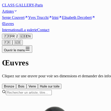
CLASS GALLERY-Paris
Artistes
Serge Couvert
Yves Trucchi
Irini
Elisabeth Decobert
Œuvres
International
La galerie
Contact
/
🇫🇷
FR
🇬🇧
EN
🇫🇷
🇬🇧
Ouvrir le menu
Œuvres
Cliquez sur une œuvre pour voir ses dimensions et demander des info
Bronze
Bois
Verre
Huile sur toile