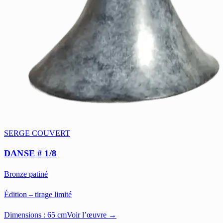
SERGE COUVERT
DANSE # 1/8
Bronze patiné
Édition – tirage limité
Dimensions :
65 cm
Voir l’œuvre →