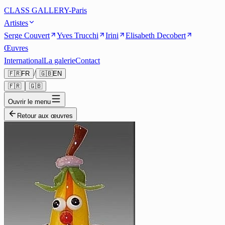
CLASS GALLERY-Paris
Artistes
Serge Couvert
Yves Trucchi
Irini
Elisabeth Decobert
Œuvres
International
La galerie
Contact
/
🇫🇷
FR
🇬🇧
EN
🇫🇷
🇬🇧
Ouvrir le menu
Retour aux œuvres