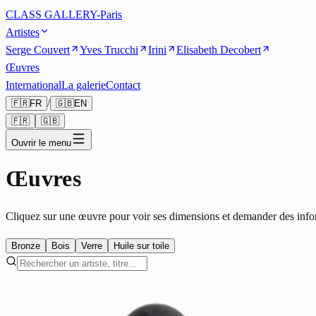
CLASS GALLERY-Paris
Artistes
Serge Couvert
Yves Trucchi
Irini
Elisabeth Decobert
Œuvres
International
La galerie
Contact
/
🇫🇷
FR
🇬🇧
EN
🇫🇷
🇬🇧
Ouvrir le menu
Œuvres
Cliquez sur une œuvre pour voir ses dimensions et demander des info
Bronze
Bois
Verre
Huile sur toile