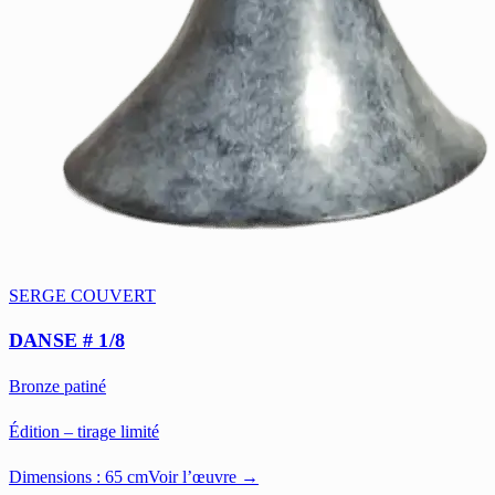
SERGE COUVERT
DANSE # 1/8
Bronze patiné
Édition – tirage limité
Dimensions :
65 cm
Voir l’œuvre →