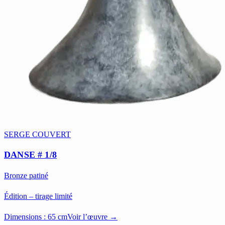
SERGE COUVERT
DANSE # 1/8
Bronze patiné
Édition – tirage limité
Dimensions :
65 cm
Voir l’œuvre →