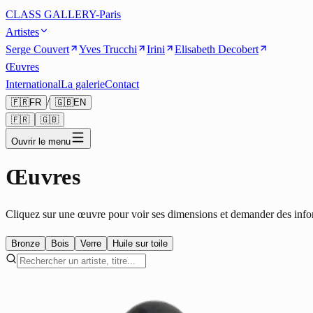
CLASS GALLERY-Paris
Artistes
Serge Couvert
Yves Trucchi
Irini
Elisabeth Decobert
Œuvres
International
La galerie
Contact
/
🇫🇷
FR
🇬🇧
EN
🇫🇷
🇬🇧
Ouvrir le menu
Œuvres
Cliquez sur une œuvre pour voir ses dimensions et demander des info
Bronze
Bois
Verre
Huile sur toile