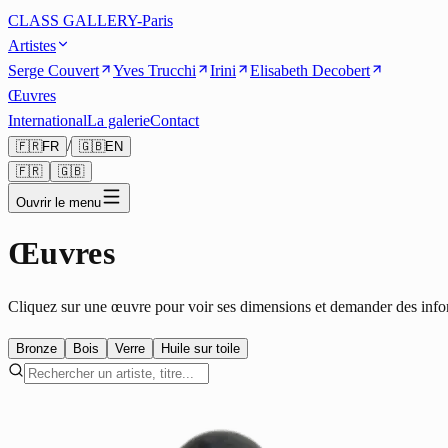
CLASS GALLERY-Paris
Artistes
Serge Couvert
Yves Trucchi
Irini
Elisabeth Decobert
Œuvres
International
La galerie
Contact
/
🇫🇷
FR
🇬🇧
EN
🇫🇷
🇬🇧
Ouvrir le menu
Œuvres
Cliquez sur une œuvre pour voir ses dimensions et demander des info
Bronze
Bois
Verre
Huile sur toile