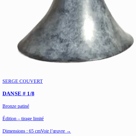
SERGE COUVERT
DANSE # 1/8
Bronze patiné
Édition – tirage limité
Dimensions :
65 cm
Voir l’œuvre →