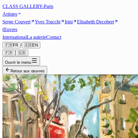
CLASS GALLERY-Paris
Artistes
Serge Couvert
Yves Trucchi
Irini
Elisabeth Decobert
Œuvres
International
La galerie
Contact
/
🇫🇷
FR
🇬🇧
EN
🇫🇷
🇬🇧
Ouvrir le menu
Retour aux œuvres