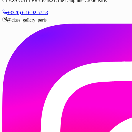
CLASS GALLERY-Paris
21, rue Dauphine 75006 Paris
+33 (0) 6 16 92 57 53
@class_gallery_paris