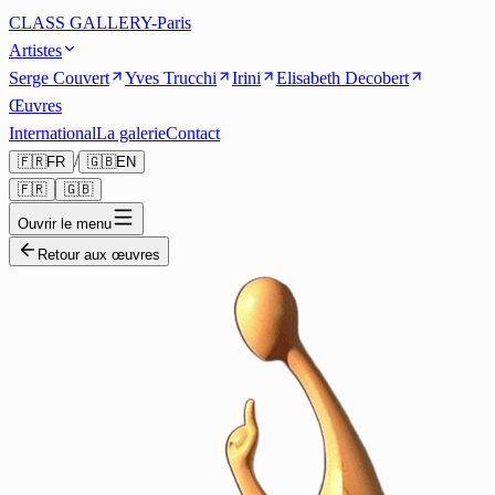
CLASS GALLERY-Paris
Artistes
Serge Couvert
Yves Trucchi
Irini
Elisabeth Decobert
Œuvres
International
La galerie
Contact
/
🇫🇷
FR
🇬🇧
EN
🇫🇷
🇬🇧
Ouvrir le menu
Retour aux œuvres